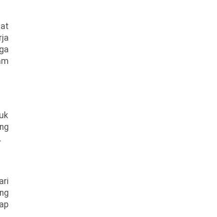
at
rja
uga
am
uk
ng
.
ari
ang
dap