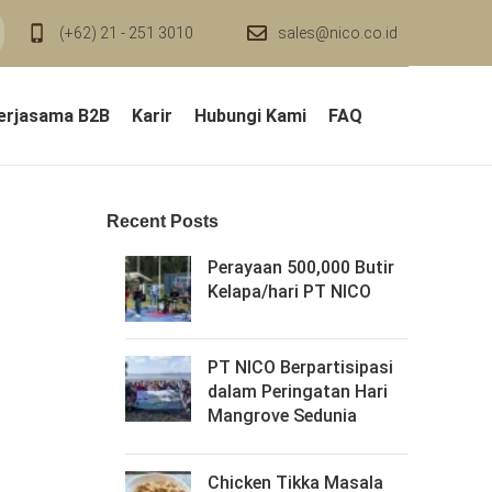
(+62) 21 - 251 3010
sales@nico.co.id
erjasama B2B
Karir
Hubungi Kami
FAQ
Recent Posts
Perayaan 500,000 Butir
Kelapa/hari PT NICO
PT NICO Berpartisipasi
dalam Peringatan Hari
Mangrove Sedunia
Chicken Tikka Masala