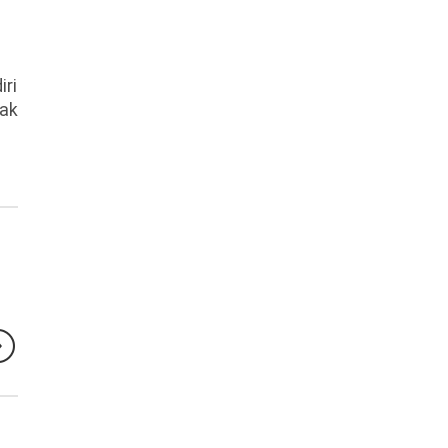
iri
ak