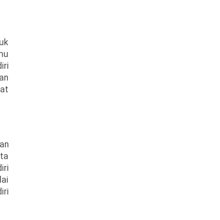
tuk
amu
iri
kan
at
an
ita
iri
ai
iri