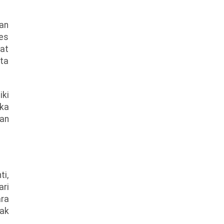
an
es
at
ta
iki
ka
kan
ti,
ari
ara
ak