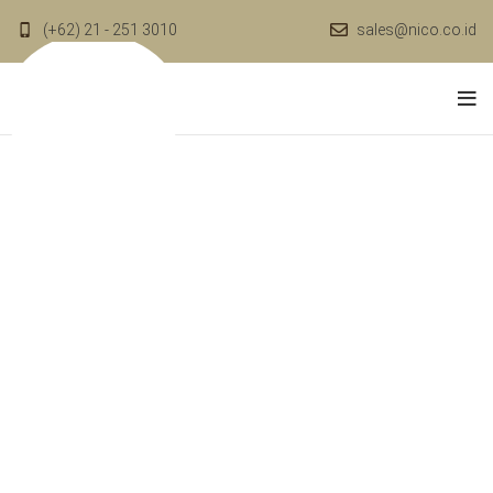
(+62) 21 - 251 3010
sales@nico.co.id