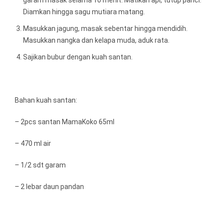
garam masak selama 10 menit. Matikan api, tutup panci.
Diamkan hingga sagu mutiara matang.
Masukkan jagung, masak sebentar hingga mendidih.
Masukkan nangka dan kelapa muda, aduk rata.
Sajikan bubur dengan kuah santan.
Bahan kuah santan:
– 2pcs santan MamaKoko 65ml
– 470 ml air
– 1/2 sdt garam
– 2 lebar daun pandan