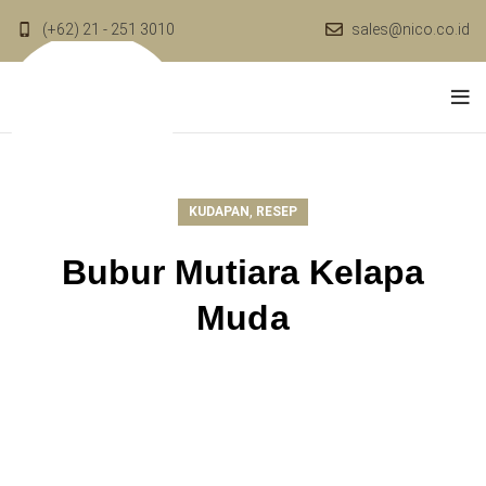
(+62) 21 - 251 3010
sales@nico.co.id
,
KUDAPAN
RESEP
Bubur Mutiara Kelapa
Muda