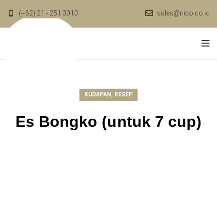
(+62) 21 - 251 3010
sales@nico.co.id
,
KUDAPAN
RESEP
Es Bongko (untuk 7 cup)