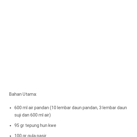
Bahan Utama:
600 ml air pandan (10 lembar daun pandan, 3 lembar daun
suji dan 600 ml air)
95 gr tepung hun kwe
100 gr gula pasir