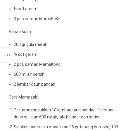
½ sdt garam
3 pcs santan MamaKoKo
Bahan Kuah:
200 gr gula merah
½ sdt garam
2 pcs santan MamaKoKo
600 ml air bersih
2 lembar daun pandan
Cara Memasak:
Pertama masukkan 10 lembar daun pandan, 3 lembar
daun suji dan 600 ml air, lalu blender dan saring
Siapkan panci, lalu masukkan 95 gr tepung hun kwe, 100