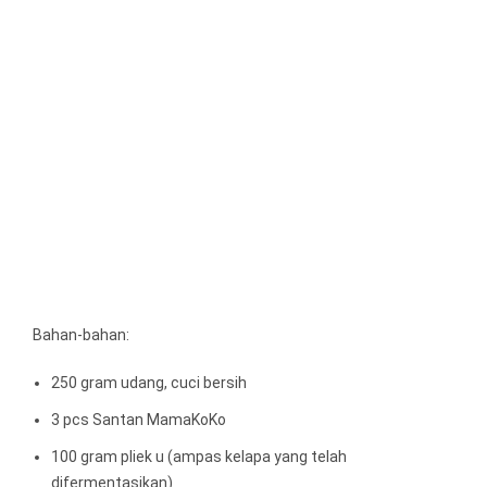
Bahan-bahan:
250 gram udang, cuci bersih
3 pcs Santan MamaKoKo
100 gram pliek u (ampas kelapa yang telah
difermentasikan)