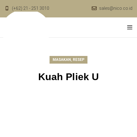
(+62) 21 - 251 3010
sales@nico.co.id
,
MASAKAN
RESEP
Kuah Pliek U