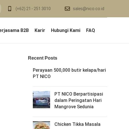
(+62) 21 - 251 3010
sales@nico.co.id
erjasama B2B
Karir
Hubungi Kami
FAQ
Recent Posts
Perayaan 500,000 butir kelapa/hari
PT NICO
PT NICO Berpartisipasi
dalam Peringatan Hari
Mangrove Sedunia
Chicken Tikka Masala