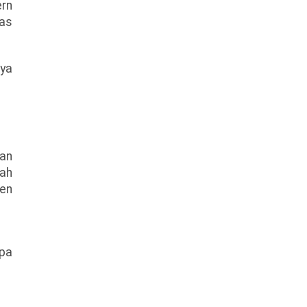
ern
tas
nya
an
dah
men
pa