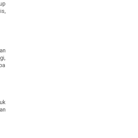
up
is,
tan
gi,
apa
tuk
ian