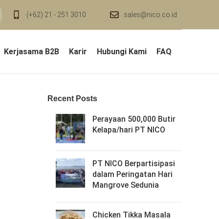
(+62) 21 - 251 3010
sales@nico.co.id
Kerjasama B2B
Karir
Hubungi Kami
FAQ
Recent Posts
Perayaan 500,000 Butir
Kelapa/hari PT NICO
PT NICO Berpartisipasi
dalam Peringatan Hari
Mangrove Sedunia
Chicken Tikka Masala