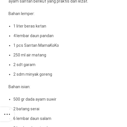
ayam santan berikut yang praktis dan lezat.
Bahan lemper:
1 liter beras ketan
4 lembar daun pandan
1 pcs Santan MamaKoKo
250 ml air matang
2 sdt garam
2 sdm minyak goreng
Bahan isian:
500 gr dada ayam suwir
2 batang serai
6 lembar daun salam