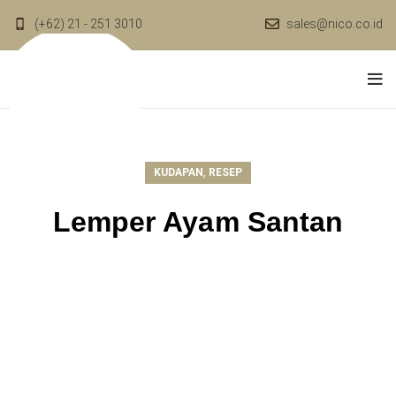
(+62) 21 - 251 3010
sales@nico.co.id
,
KUDAPAN
RESEP
Lemper Ayam Santan