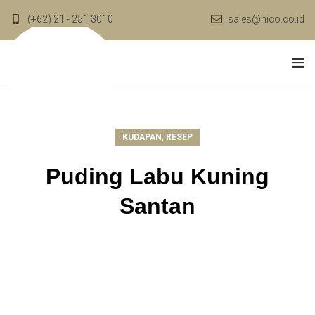
(+62) 21 - 251 3010
sales@nico.co.id
,
KUDAPAN
RESEP
Puding Labu Kuning
Santan