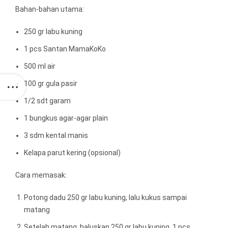
Bahan-bahan utama:
250 gr labu kuning
1 pcs Santan MamaKoKo
500 ml air
100 gr gula pasir
1/2 sdt garam
1 bungkus agar-agar plain
3 sdm kental manis
Kelapa parut kering (opsional)
Cara memasak:
Potong dadu 250 gr labu kuning, lalu kukus sampai
matang
Setelah matang, haluskan 250 gr labu kuning, 1 pcs