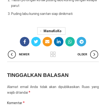
Taburi potongan kotak puding labu kuning dengan kelapa
parut
Puding labu kuning santan siap dinikmati
MamaKoKo
NEWER
OLDER
TINGGALKAN BALASAN
Alamat email Anda tidak akan dipublikasikan.
Ruas yang
*
wajib ditandai
*
Komentar